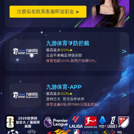
请点击地图区域或点击下方省份按钮查看相应的营