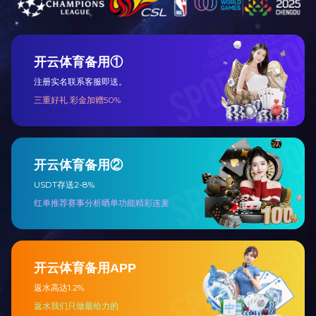
北京市
天津市
河北省
山
安徽省
福建省
江西省
山
四川省
贵州省
云南省
西
联系我们
400-158-5599
Sale Hotline
浙江 温州 柳市镇车站路988号
(总部)
总机：0577 - 6278 8866
传真：0577 - 6173 5333