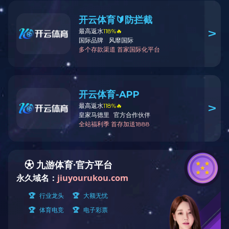
营销网络
湖南
序号
单位名称
1
湖南
地址