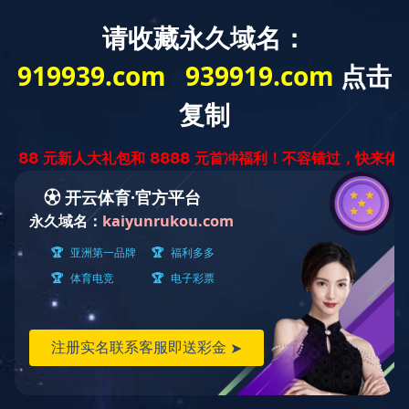
首页
走进开
市场营销
获
集团简介
公司新闻
产品总汇
营销网络
服务体系
用人之道
总裁致辞
集团报刊
价格查询
国际贸易
技术支持
招聘信息
企业荣誉
视频中心
资质证书
工程应用
在线服务
毛遂自荐
以电气产业为主导，环保、能
以电气产业为主导，环保、能
以电气产业为主导，环保、能
以电气产业为主导，环保、能
以电气产业为主导，环保、能
以电气产业为主导，环保、能
全力创建一个以“诚信”为本、
开云足球登录_开云（中国）
拥有一家全资子集团、六家全
全力创建一个以“诚信”为本、
全力创建一个以“诚信”为本、
全力创建一个以“诚信”为本、
公司的资质
公司的资质
公司的资质
开云足球登
开云足球登
开云足球登
源、新材料等产业…
源、新材料等产业…
源、新材料等产业…
源、新材料等产业…
源、新材料等产业…
源、新材料等产业…
日益发展的现代化企业
集团是我国第一家规范化股份
资电气企业、两家网络…
日益发展的现代化企业
日益发展的现代化企业
日益发展的现代化企业
我们合作成
我们合作成
我们合作成
集团是我国
集团是我国
集团是我国
公司
公司
公司
公司