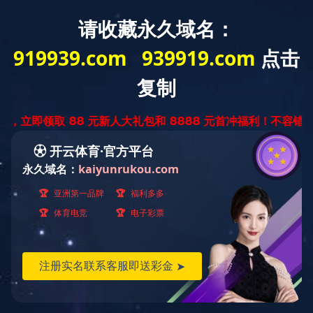
首页
走进开
市场营销
获
集团简介
公司新闻
产品总汇
营销网络
服务体系
用人之道
总裁致辞
集团报刊
价格查询
国际贸易
技术支持
招聘信息
企业荣誉
视频中心
资质证书
工程应用
在线服务
毛遂自荐
以电气产业为主导，环保、能
以电气产业为主导，环保、能
以电气产业为主导，环保、能
以电气产业为主导，环保、能
以电气产业为主导，环保、能
以电气产业为主导，环保、能
全力创建一个以“诚信”为本、
开云足球登录_开云（中国）
拥有一家全资子集团、六家全
全力创建一个以“诚信”为本、
全力创建一个以“诚信”为本、
全力创建一个以“诚信”为本、
公司的资质
公司的资质
公司的资质
开云足球登
开云足球登
开云足球登
源、新材料等产业…
源、新材料等产业…
源、新材料等产业…
源、新材料等产业…
源、新材料等产业…
源、新材料等产业…
日益发展的现代化企业
集团是我国第一家规范化股份
资电气企业、两家网络…
日益发展的现代化企业
日益发展的现代化企业
日益发展的现代化企业
我们合作成
我们合作成
我们合作成
集团是我国
集团是我国
集团是我国
公司
公司
公司
公司