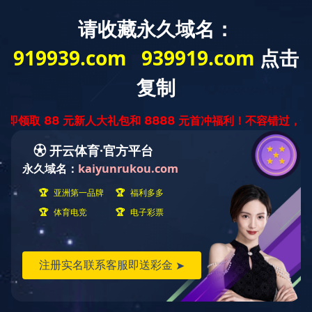
首页
走进开
市场营销
获
集团简介
公司新闻
产品总汇
营销网络
服务体系
用人之道
总裁致辞
集团报刊
价格查询
国际贸易
技术支持
招聘信息
企业荣誉
视频中心
资质证书
工程应用
在线服务
毛遂自荐
以电气产业为主导，环保、能
以电气产业为主导，环保、能
以电气产业为主导，环保、能
以电气产业为主导，环保、能
以电气产业为主导，环保、能
以电气产业为主导，环保、能
全力创建一个以“诚信”为本、
开云足球登录_开云（中国）
拥有一家全资子集团、六家全
全力创建一个以“诚信”为本、
全力创建一个以“诚信”为本、
全力创建一个以“诚信”为本、
公司的资质
公司的资质
公司的资质
开云足球登
开云足球登
开云足球登
源、新材料等产业…
源、新材料等产业…
源、新材料等产业…
源、新材料等产业…
源、新材料等产业…
源、新材料等产业…
日益发展的现代化企业
集团是我国第一家规范化股份
资电气企业、两家网络…
日益发展的现代化企业
日益发展的现代化企业
日益发展的现代化企业
我们合作成
我们合作成
我们合作成
集团是我国
集团是我国
集团是我国
公司
公司
公司
公司