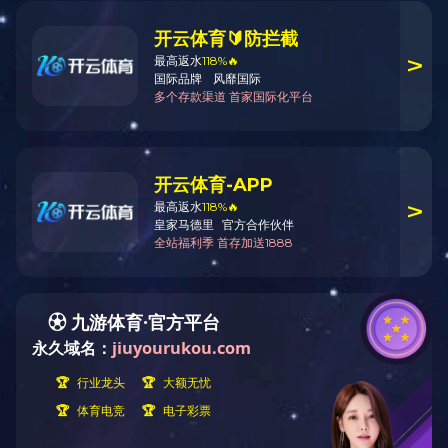
开云足球登录_开云（中国）举
2016-03-11 15:21:56 9745 次点击