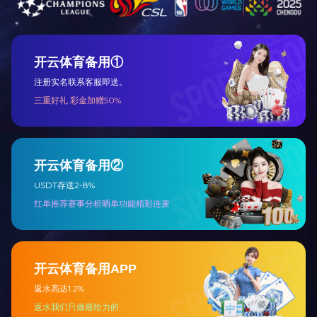
女职工对本次讲座给予了很高评价：作为在家庭和事业中承
防和治疗知识，也提醒大家要健康科学饮食、生活，关爱身体
通过此次讲座，女职工们学到了不少保健知识，增强了自我
前一篇：
集团子公司德长环保荣获浙江省人民政府科技进步一
后一篇：
开云足球登录_开云（中国）集团隆重庆祝三•八妇女
联系我们
400-158-5599
Sale Hotline