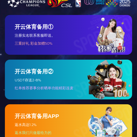
DTSF8666、DSSF8666系列三相电子式多费率
电能表8
DTSD8666、DSSD8666系列三相电子式多功
能电能表9
DTSD8666、DSSD8666系列三相电子式（简
易型）多功能电能表10
85L1、85C1系列电流、电压表
85L17、85C17系列电流、电压表
69L9、69C9系列电流表电压表
44L1、44C2系列电表
59L1、59C2系列电表
42L6、42C3系列电表
6L2、6C2系列电表1适
变频器、软启动器、起动器、调速器
变压器