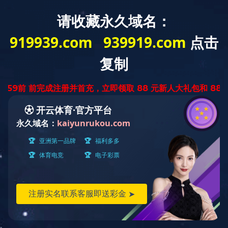
首页
走进开
市场营销
获
集团简介
公司新闻
产品总汇
营销网络
服务体系
用人之道
总裁致辞
集团报刊
价格查询
国际贸易
技术支持
招聘信息
企业荣誉
视频中心
资质证书
工程应用
在线服务
毛遂自荐
以电气产业为主导，环保、能
以电气产业为主导，环保、能
以电气产业为主导，环保、能
以电气产业为主导，环保、能
以电气产业为主导，环保、能
以电气产业为主导，环保、能
全力创建一个以“诚信”为本、
开云足球登录_开云（中国）
拥有一家全资子集团、六家全
全力创建一个以“诚信”为本、
全力创建一个以“诚信”为本、
全力创建一个以“诚信”为本、
公司的资质
公司的资质
公司的资质
开云足球登
开云足球登
开云足球登
源、新材料等产业…
源、新材料等产业…
源、新材料等产业…
源、新材料等产业…
源、新材料等产业…
源、新材料等产业…
日益发展的现代化企业
集团是我国第一家规范化股份
资电气企业、两家网络…
日益发展的现代化企业
日益发展的现代化企业
日益发展的现代化企业
我们合作成
我们合作成
我们合作成
集团是我国
集团是我国
集团是我国
公司
公司
公司
公司