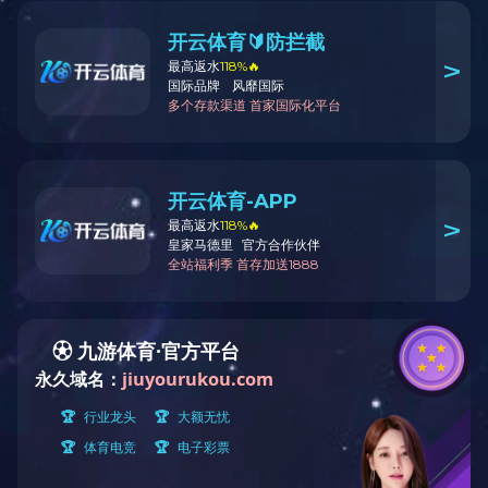
智能型断路器系列
万能式断路器
塑壳断路器
漏电断路器
小型断路器
交流接触器
热继电器、中间继电器