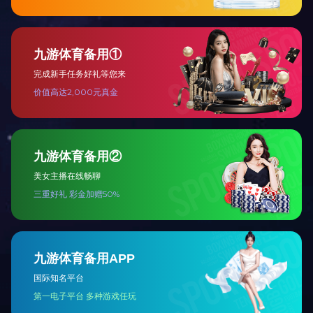
互感器
高压开关系列
成套设备
控制与保护开关系列
小型漏电断路器
联系我们
400-158-5599
Sale Hotline
浙江 温州 柳市镇车站路988号
(总部)