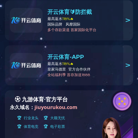
智能型断路器系列
万能式断路器
塑壳断路器
CKM1系列塑料外壳式断路器
CKM2系列塑料外壳式断路器
CKM10系列塑料外壳式断路器
DZ20系列塑料外壳式断路器
DZ15系列塑料外壳式断路器
DZ108系列塑料外壳式断路器
CKM3E电子式塑料外壳断路器