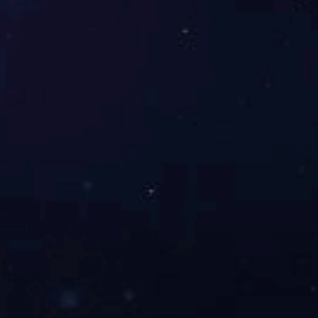
联系我们
400-158-5599
Sale Hotline