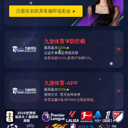
DZL18系列漏电断路器
小型断路器
交流接触器
热继电器、中间继电器
双电源开关系列
火灾监控系列
刀开关、隔离开关
控制按钮、信号灯、电铃、电笛
电能表、仪器仪表
变频器、软启动器、起动器、调速器