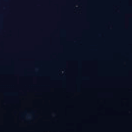
联系我们
400-158-5599
Sale Hotline
浙江 温州 柳市镇车站路988号
(总部)