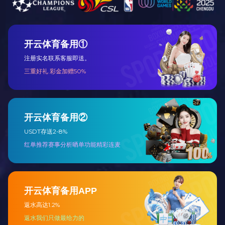
变频器、软启动器、起动器、调速器
变压器
互感器
高压开关系列
成套设备
控制与保护开关系列
小型漏电断路器