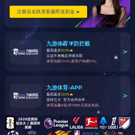
双电源开关系列
火灾监控系列
刀开关、隔离开关
控制按钮、信号灯、电铃、电笛
电能表、仪器仪表
变频器、软启动器、起动器、调速器
XJ01系列自耦减压起动控制箱
TDGC2型接触调压器
TSGC2J型接触调压器
TND(SVC)系列高精度全自动单、三相交流稳压
电源
SBW系列全自动补偿式电力稳压器