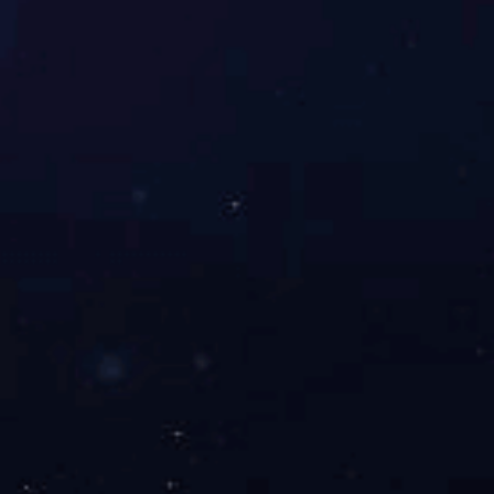
联系我们
400-158-5599
Sale Hotline
浙江 温州 柳市镇车站路988号
(总部)
总机：0577 - 6278 8866
传真：0577 - 6173 5333