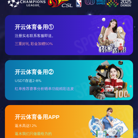
CKP1系列变频器
变压器
互感器
高压开关系列
成套设备
控制与保护开关系列
小型漏电断路器