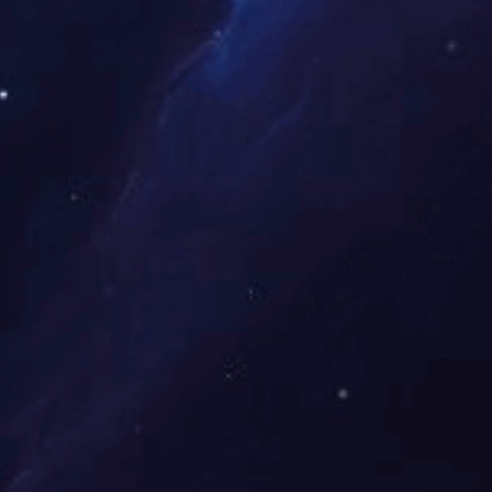
二、型号及含义：