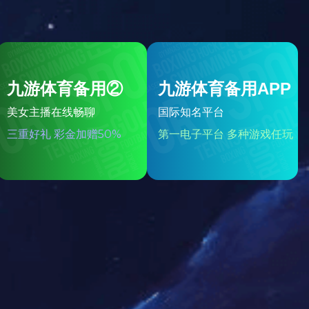
CKP1系列变频器（CHKO）
～20mA 输入