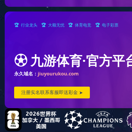
智能型断路器系列
万能式断路器
塑壳断路器
漏电断路器
小型断路器
交流接触器
热继电器、中间继电器