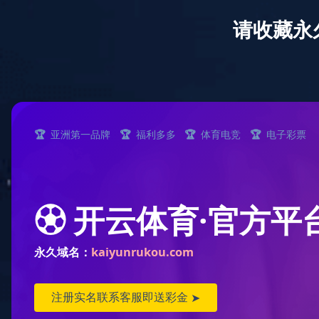
首
市
集团简介
公司新闻
产品总汇
营销网络
服务体系
用人之道
总裁致辞
集团报刊
价格查询
国际贸易
技术支持
招聘信息
以电气产业为主导，环保、能
以电气产业为主导，环保、能
以电气产业为主导，环保、能
以电气产业为主导，环保、能
以电气产业为主导，环保、能
以电气产业为主导，环保、能
全力创建一个以“诚信”为本
开云足球登录_开云（中国
拥有一家全资子集团、六家
全力创建一个以“诚信”为本
全力创建一个以“诚信”为本
全力创建一个以“诚信”为本
源、新材料等产业…
源、新材料等产业…
源、新材料等产业…
源、新材料等产业…
源、新材料等产业…
源、新材料等产业…
日益发展的现代化企业
集团是我国第一家规范化股
资电气企业、两家网络…
日益发展的现代化企业
日益发展的现代化企业
日益发展的现代化企业
公司