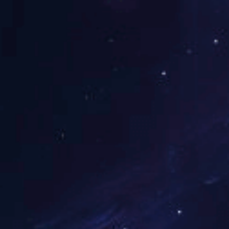
LZZB6-10、LZZQB6-10型电流互感器
LZZBJ9-10型电流互感器
高压开关系列
成套设备
控制与保护开关系列
小型漏电断路器