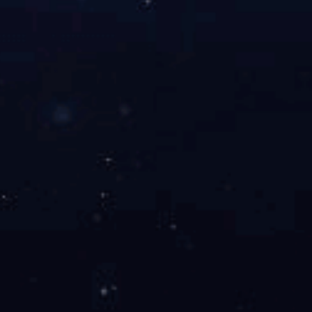
“千流百汇，
开云足球登录_开云（中国）
奔
腾”
微信公众号
移动版网站