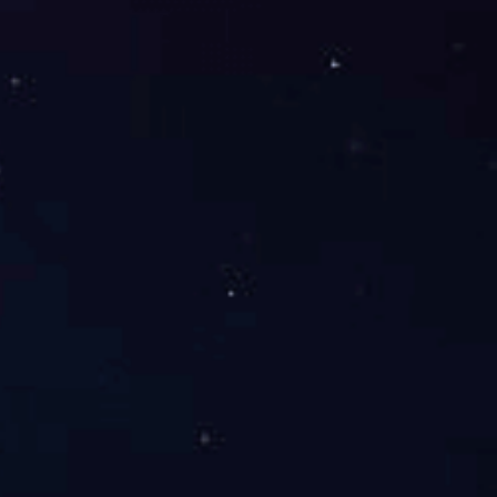
下一个：LAJ-10Q型电流互感器