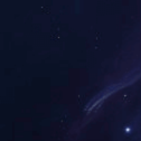
LM-0.5型电流互感器
LMZ1-0.66
LMZJ1-0.66型电流互感器
BH、SDH、MK1-0.66型电流互感器
LMZ3-0.66型电流互感器
LA-10、LA-10Q型电流互感器
LAJ-10Q型电流互感器
LFS-10Q型电流互感器
LFSQ-10型电流互感器
LAZBJ-10Q型电流互感器
LQJ-10Q型电流互感器
LQZBJ-10Q型电流互感器
LZJC-10Q型电流互感器
LDJ1-10Q型电流互感器
LDJ-10型电流互感器
LZZJ-10型电流互感器
LZZBJ-10型电流互感器