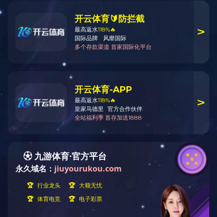
智能型断路器系列
万能式断路器
塑壳断路器
漏电断路器
小型断路器
交流接触器
热继电器、中间继电器