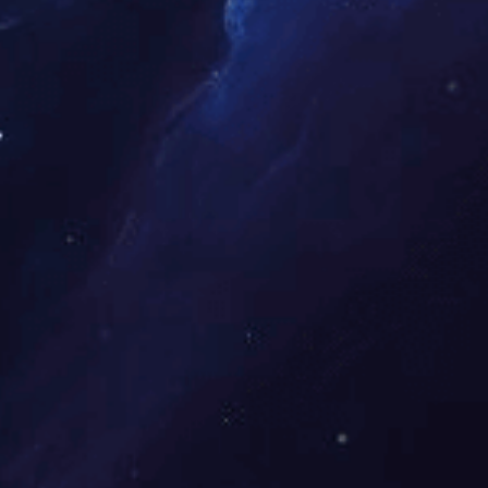
保荣获浙江省人民政府科技进步一等奖
限公司参与完成的《燃烧过程的场数据实时监测、在线诊断和优化控制技
民政府科学技术进步奖一等奖。这是近日召开的浙江...
Learn More
APPLICATIONS
应用领域