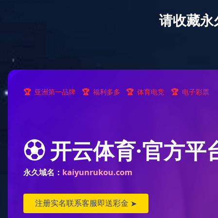
首
市
集团简介
公司新闻
产品总汇
营销网络
服务体系
用人之道
总裁致辞
集团报刊
价格查询
国际贸易
技术支持
招聘信息
以电气产业为主导，环保、能
以电气产业为主导，环保、能
以电气产业为主导，环保、能
以电气产业为主导，环保、能
以电气产业为主导，环保、能
以电气产业为主导，环保、能
全力创建一个以“诚信”为本
开云足球登录_开云（中国
拥有一家全资子集团、六家
全力创建一个以“诚信”为本
全力创建一个以“诚信”为本
全力创建一个以“诚信”为本
源、新材料等产业…
源、新材料等产业…
源、新材料等产业…
源、新材料等产业…
源、新材料等产业…
源、新材料等产业…
日益发展的现代化企业
集团是我国第一家规范化股
资电气企业、两家网络…
日益发展的现代化企业
日益发展的现代化企业
日益发展的现代化企业
公司