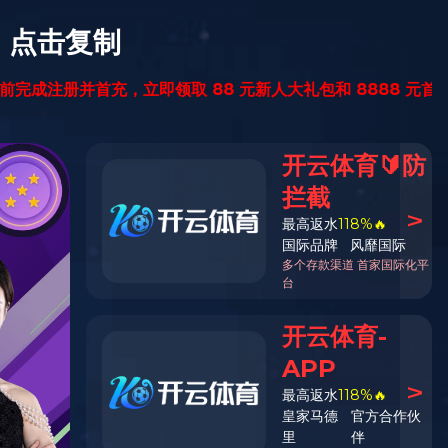
云足球登录_开云（中国）
EN
公司新闻
产品总汇
营销网络
用人之道
集团报刊
价格查询
国际贸易
招聘信息
视频中心
资质证书
工程应用
毛遂自荐
业务合作
团缩影
假维权
有一家全资子集团、六家全
学、诚信、合作、进步，振
电气企业、两家网络…
、高效、创新、求实