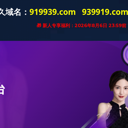
页
走进开云足球登录_开云（中国）
资讯动态
开
场营销
获取支持
人力资源
企业荣誉
视频中心
资质证书
工程应用
在线服务
毛遂自荐
企业文化
业务合作
资料下载
集
打
、
）
全
、
、
、
公司的资质、业绩、信誉将是
公司的资质、业绩、信誉将是
公司的资质、业绩、信誉将是
开云足球登录_开云（中国）
开云足球登录_开云（中国）
开云足球登录_开云（中国）
科学、诚信、合作、进步，振
公司的资质、业绩、信誉将是
公司的资质、业绩、信誉将是
拥
科
份
我们合作成功的可靠保证
我们合作成功的可靠保证
我们合作成功的可靠保证
集团是我国第一家规范化股份
集团是我国第一家规范化股份
集团是我国第一家规范化股份
作、高效、创新、求实
我们合作成功的可靠保证
我们合作成功的可靠保证
资
作
公司
公司
公司