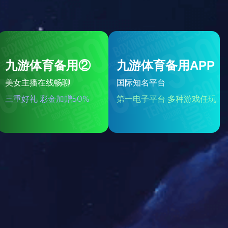
其他产业
Learn More