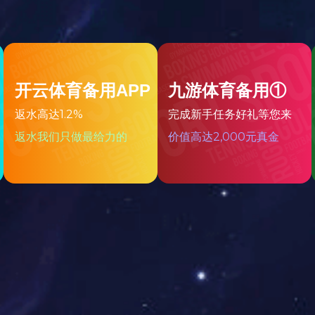
环保产业
开云足球登录_开云（中国）股份有限公司在改善生态环
境、发展循环经济的科学发展观的理念指导下，于2003
年和德力西集团共同出资创办德长环保股份有限公司，德
长环保股份有限公司致力于固体废物“无害化、减量化、
资源化”。
Learn More