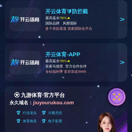
姓名
性别
身高
出生年月
政治面貌
手机号码
请按“起止时间 毕业院校 专业 学历”的格式书写