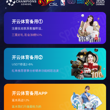
联系我们
400-158-5599
Sale Hotline
浙江 温州 柳市镇车站路988号
(总部)
总机：0577 - 6278 8866
传真：0577 - 6173 5333
了解更多
© Copyright 2015~2026 开云足球登录_开云（中国）（CHKO）