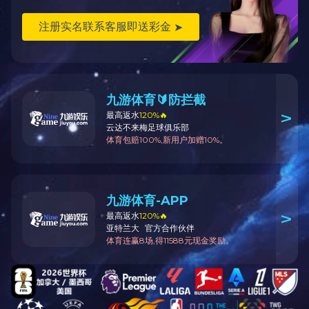
请按“起止时间 公司名称 所任岗位/职务 月薪水平”的格式书写
核心技能及专长自述
验证码
(点击刷新验证