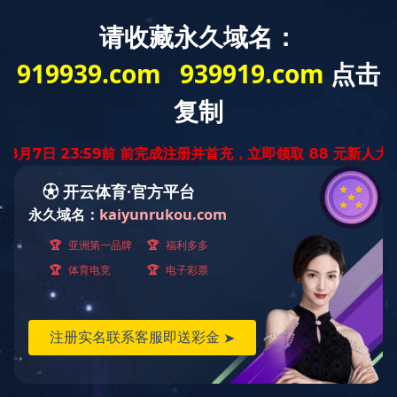
首页
走进开
市场营销
获
集团简介
公司新闻
产品总汇
营销网络
服务体系
用人之道
总裁致辞
集团报刊
价格查询
国际贸易
技术支持
招聘信息
企业荣誉
视频中心
资质证书
工程应用
在线服务
毛遂自荐
以电气产业为主导，环保、能
以电气产业为主导，环保、能
以电气产业为主导，环保、能
以电气产业为主导，环保、能
以电气产业为主导，环保、能
以电气产业为主导，环保、能
全力创建一个以“诚信”为本、
开云足球登录_开云（中国）
拥有一家全资子集团、六家全
全力创建一个以“诚信”为本、
全力创建一个以“诚信”为本、
全力创建一个以“诚信”为本、
公司的资质
公司的资质
公司的资质
开云足球登
开云足球登
开云足球登
源、新材料等产业…
源、新材料等产业…
源、新材料等产业…
源、新材料等产业…
源、新材料等产业…
源、新材料等产业…
日益发展的现代化企业
集团是我国第一家规范化股份
资电气企业、两家网络…
日益发展的现代化企业
日益发展的现代化企业
日益发展的现代化企业
我们合作成
我们合作成
我们合作成
集团是我国
集团是我国
集团是我国
公司
公司
公司
公司